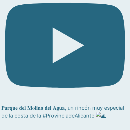
𝐏𝐚𝐫𝐪𝐮𝐞 𝐝𝐞𝐥 𝐌𝐨𝐥𝐢𝐧𝐨 𝐝𝐞𝐥 𝐀𝐠𝐮𝐚, un rincón muy especial
de la costa de la #ProvinciadeAlicante