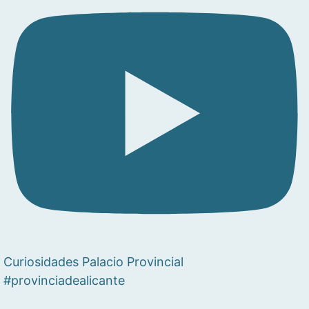
Curiosidades Palacio Provincial
#provinciadealicante