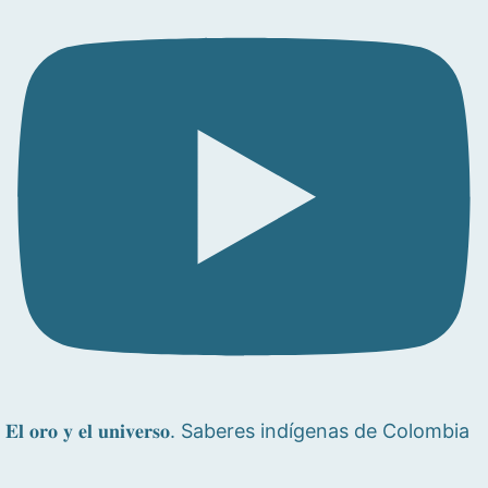
𝐄𝐥 𝐨𝐫𝐨 𝐲 𝐞𝐥 𝐮𝐧𝐢𝐯𝐞𝐫𝐬𝐨. Saberes indígenas de Colombia