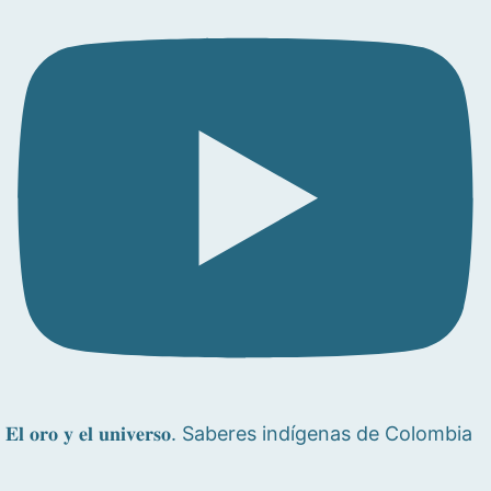
𝐄𝐥 𝐨𝐫𝐨 𝐲 𝐞𝐥 𝐮𝐧𝐢𝐯𝐞𝐫𝐬𝐨. Saberes indígenas de Colombia