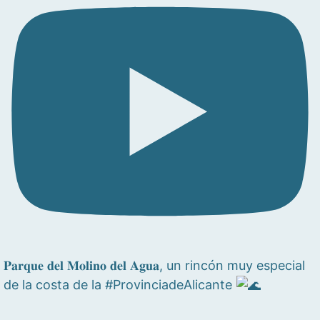
𝐏𝐚𝐫𝐪𝐮𝐞 𝐝𝐞𝐥 𝐌𝐨𝐥𝐢𝐧𝐨 𝐝𝐞𝐥 𝐀𝐠𝐮𝐚, un rincón muy especial
de la costa de la #ProvinciadeAlicante