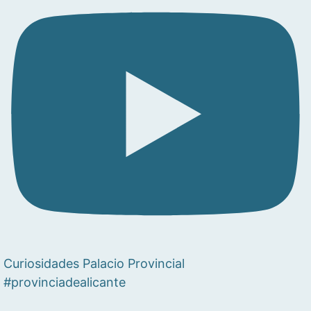
Curiosidades Palacio Provincial
#provinciadealicante