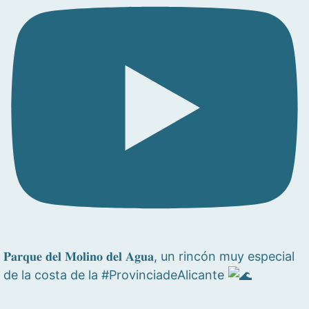
𝐏𝐚𝐫𝐪𝐮𝐞 𝐝𝐞𝐥 𝐌𝐨𝐥𝐢𝐧𝐨 𝐝𝐞𝐥 𝐀𝐠𝐮𝐚, un rincón muy especial
de la costa de la #ProvinciadeAlicante