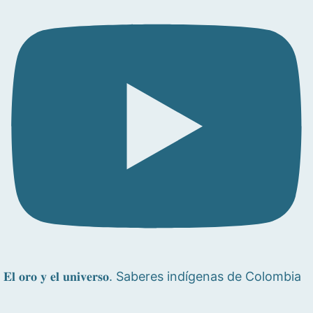
𝐄𝐥 𝐨𝐫𝐨 𝐲 𝐞𝐥 𝐮𝐧𝐢𝐯𝐞𝐫𝐬𝐨. Saberes indígenas de Colombia