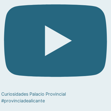
Curiosidades Palacio Provincial
#provinciadealicante