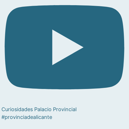
Curiosidades Palacio Provincial
#provinciadealicante