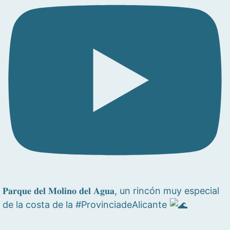
𝐏𝐚𝐫𝐪𝐮𝐞 𝐝𝐞𝐥 𝐌𝐨𝐥𝐢𝐧𝐨 𝐝𝐞𝐥 𝐀𝐠𝐮𝐚, un rincón muy especial
de la costa de la #ProvinciadeAlicante