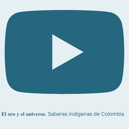
𝐄𝐥 𝐨𝐫𝐨 𝐲 𝐞𝐥 𝐮𝐧𝐢𝐯𝐞𝐫𝐬𝐨. Saberes indígenas de Colombia