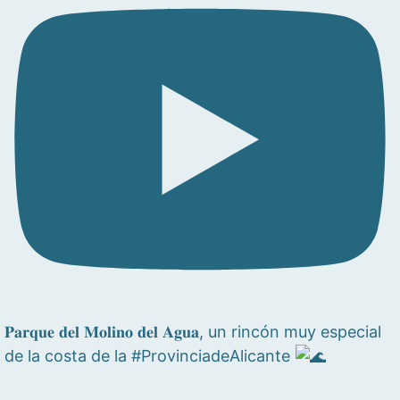
𝐏𝐚𝐫𝐪𝐮𝐞 𝐝𝐞𝐥 𝐌𝐨𝐥𝐢𝐧𝐨 𝐝𝐞𝐥 𝐀𝐠𝐮𝐚, un rincón muy especial
de la costa de la #ProvinciadeAlicante