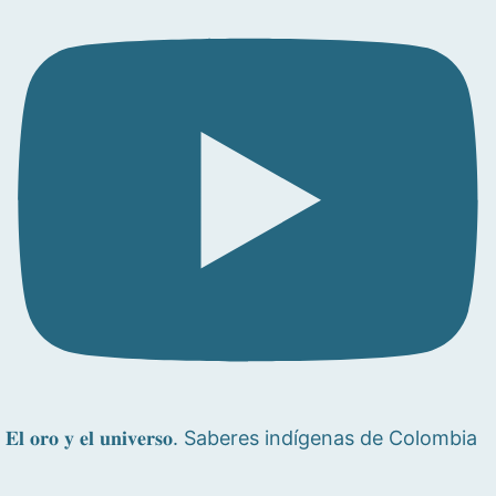
𝐄𝐥 𝐨𝐫𝐨 𝐲 𝐞𝐥 𝐮𝐧𝐢𝐯𝐞𝐫𝐬𝐨. Saberes indígenas de Colombia