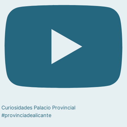
Curiosidades Palacio Provincial
#provinciadealicante