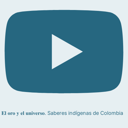
𝐄𝐥 𝐨𝐫𝐨 𝐲 𝐞𝐥 𝐮𝐧𝐢𝐯𝐞𝐫𝐬𝐨. Saberes indígenas de Colombia