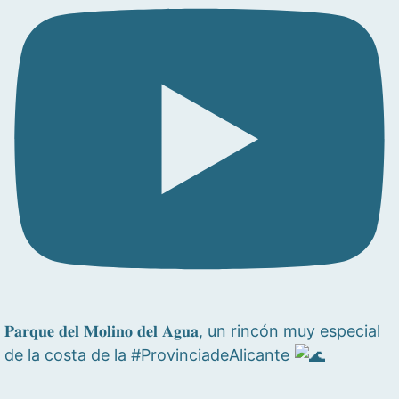
𝐏𝐚𝐫𝐪𝐮𝐞 𝐝𝐞𝐥 𝐌𝐨𝐥𝐢𝐧𝐨 𝐝𝐞𝐥 𝐀𝐠𝐮𝐚, un rincón muy especial
de la costa de la #ProvinciadeAlicante