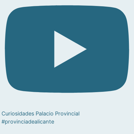
Curiosidades Palacio Provincial
#provinciadealicante