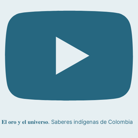
𝐄𝐥 𝐨𝐫𝐨 𝐲 𝐞𝐥 𝐮𝐧𝐢𝐯𝐞𝐫𝐬𝐨. Saberes indígenas de Colombia