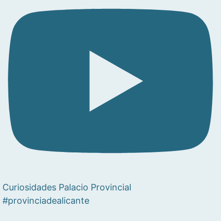
Curiosidades Palacio Provincial
#provinciadealicante