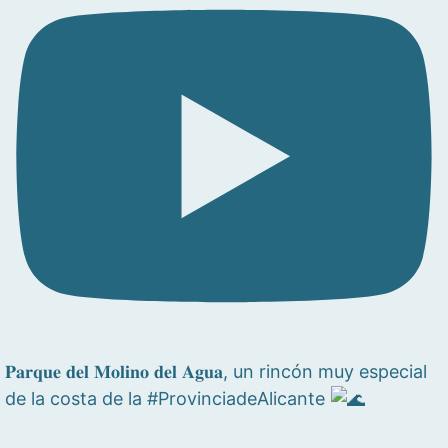
𝐏𝐚𝐫𝐪𝐮𝐞 𝐝𝐞𝐥 𝐌𝐨𝐥𝐢𝐧𝐨 𝐝𝐞𝐥 𝐀𝐠𝐮𝐚, un rincón muy especial
de la costa de la #ProvinciadeAlicante