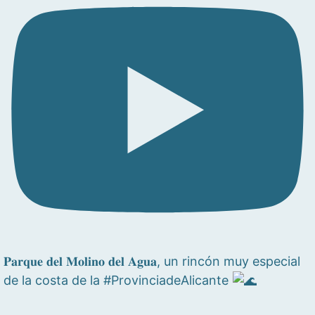
𝐏𝐚𝐫𝐪𝐮𝐞 𝐝𝐞𝐥 𝐌𝐨𝐥𝐢𝐧𝐨 𝐝𝐞𝐥 𝐀𝐠𝐮𝐚, un rincón muy especial
de la costa de la #ProvinciadeAlicante