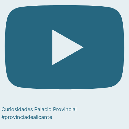
Curiosidades Palacio Provincial
#provinciadealicante