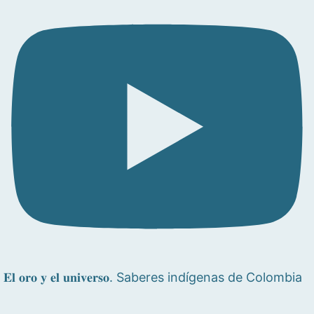
𝐄𝐥 𝐨𝐫𝐨 𝐲 𝐞𝐥 𝐮𝐧𝐢𝐯𝐞𝐫𝐬𝐨. Saberes indígenas de Colombia