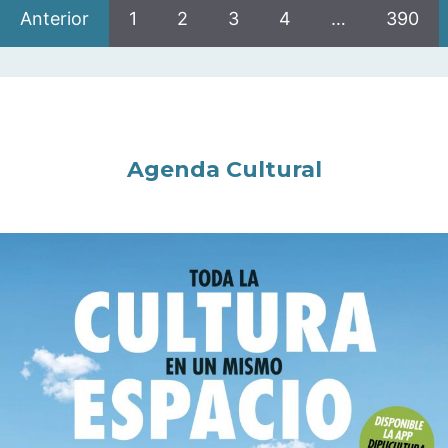
Anterior
1
2
3
4
…
390
Agenda Cultural