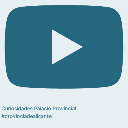
Curiosidades Palacio Provincial
#provinciadealicante