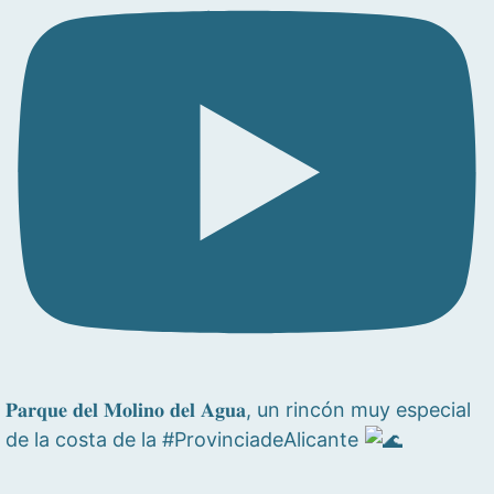
𝐏𝐚𝐫𝐪𝐮𝐞 𝐝𝐞𝐥 𝐌𝐨𝐥𝐢𝐧𝐨 𝐝𝐞𝐥 𝐀𝐠𝐮𝐚, un rincón muy especial
de la costa de la #ProvinciadeAlicante