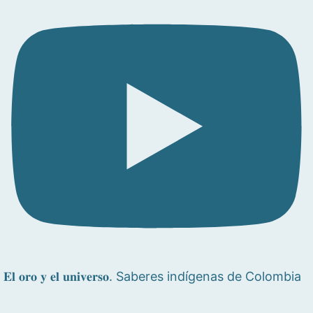
𝐄𝐥 𝐨𝐫𝐨 𝐲 𝐞𝐥 𝐮𝐧𝐢𝐯𝐞𝐫𝐬𝐨. Saberes indígenas de Colombia