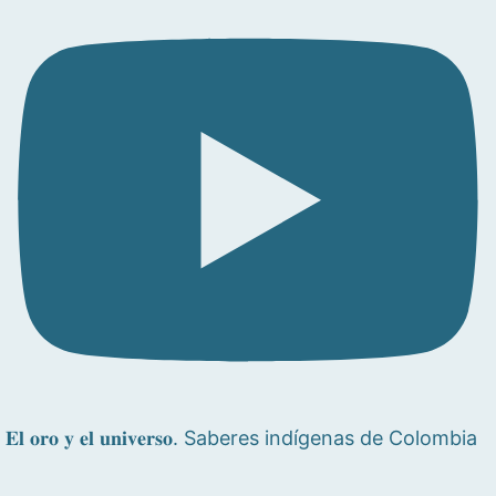
𝐄𝐥 𝐨𝐫𝐨 𝐲 𝐞𝐥 𝐮𝐧𝐢𝐯𝐞𝐫𝐬𝐨. Saberes indígenas de Colombia