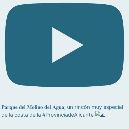
𝐏𝐚𝐫𝐪𝐮𝐞 𝐝𝐞𝐥 𝐌𝐨𝐥𝐢𝐧𝐨 𝐝𝐞𝐥 𝐀𝐠𝐮𝐚, un rincón muy especial
de la costa de la #ProvinciadeAlicante