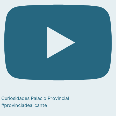
Curiosidades Palacio Provincial
#provinciadealicante