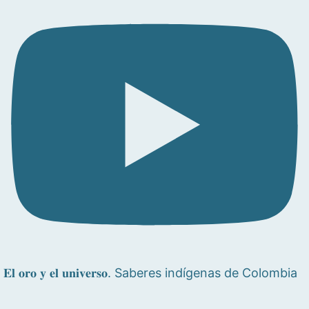
𝐄𝐥 𝐨𝐫𝐨 𝐲 𝐞𝐥 𝐮𝐧𝐢𝐯𝐞𝐫𝐬𝐨. Saberes indígenas de Colombia