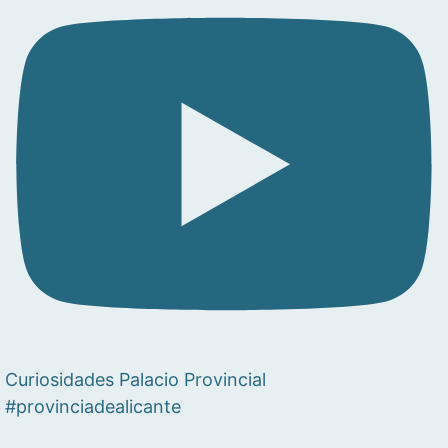
Curiosidades Palacio Provincial
#provinciadealicante