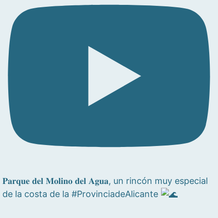
𝐏𝐚𝐫𝐪𝐮𝐞 𝐝𝐞𝐥 𝐌𝐨𝐥𝐢𝐧𝐨 𝐝𝐞𝐥 𝐀𝐠𝐮𝐚, un rincón muy especial
de la costa de la #ProvinciadeAlicante