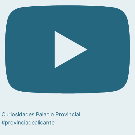
Curiosidades Palacio Provincial
#provinciadealicante