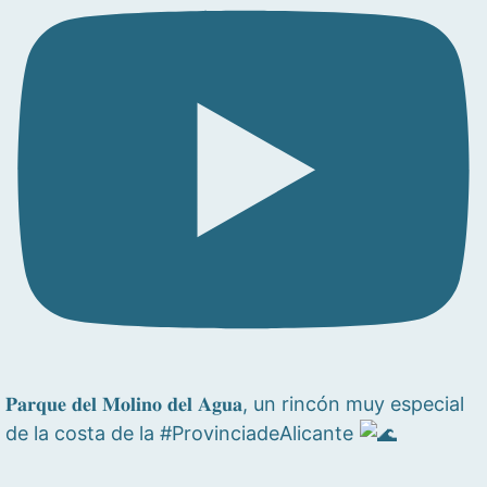
𝐏𝐚𝐫𝐪𝐮𝐞 𝐝𝐞𝐥 𝐌𝐨𝐥𝐢𝐧𝐨 𝐝𝐞𝐥 𝐀𝐠𝐮𝐚, un rincón muy especial
de la costa de la #ProvinciadeAlicante