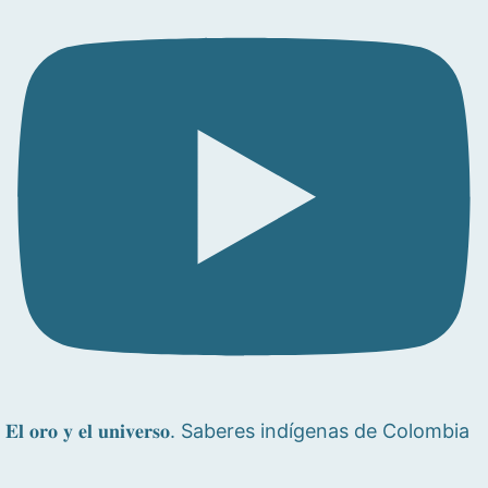
𝐄𝐥 𝐨𝐫𝐨 𝐲 𝐞𝐥 𝐮𝐧𝐢𝐯𝐞𝐫𝐬𝐨. Saberes indígenas de Colombia