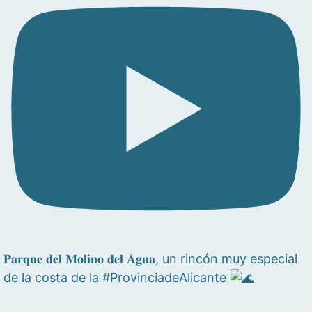
𝐏𝐚𝐫𝐪𝐮𝐞 𝐝𝐞𝐥 𝐌𝐨𝐥𝐢𝐧𝐨 𝐝𝐞𝐥 𝐀𝐠𝐮𝐚, un rincón muy especial
de la costa de la #ProvinciadeAlicante