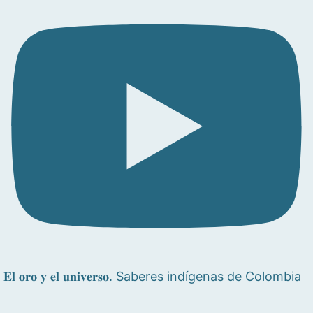
𝐄𝐥 𝐨𝐫𝐨 𝐲 𝐞𝐥 𝐮𝐧𝐢𝐯𝐞𝐫𝐬𝐨. Saberes indígenas de Colombia