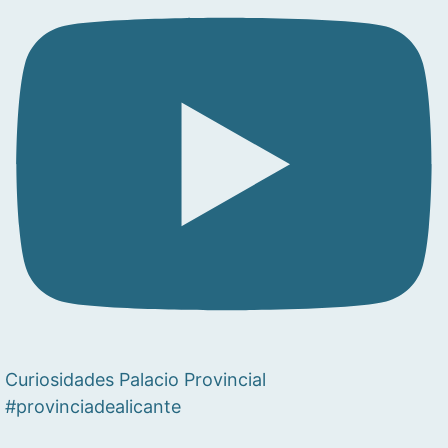
Curiosidades Palacio Provincial
#provinciadealicante