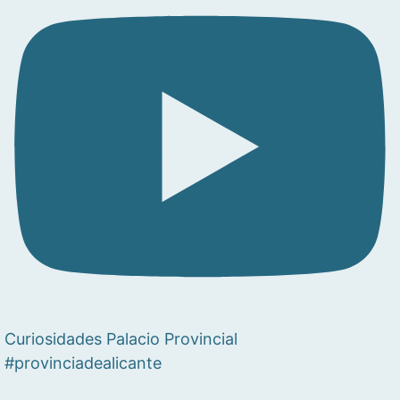
Curiosidades Palacio Provincial
#provinciadealicante