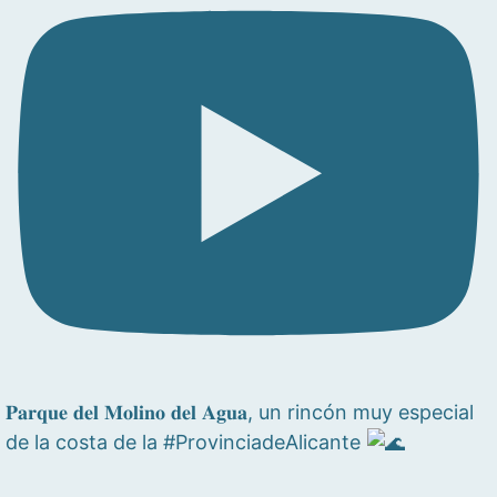
𝐏𝐚𝐫𝐪𝐮𝐞 𝐝𝐞𝐥 𝐌𝐨𝐥𝐢𝐧𝐨 𝐝𝐞𝐥 𝐀𝐠𝐮𝐚, un rincón muy especial
de la costa de la #ProvinciadeAlicante