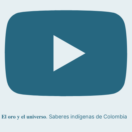
𝐄𝐥 𝐨𝐫𝐨 𝐲 𝐞𝐥 𝐮𝐧𝐢𝐯𝐞𝐫𝐬𝐨. Saberes indígenas de Colombia