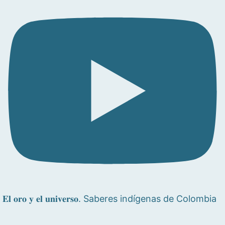
𝐄𝐥 𝐨𝐫𝐨 𝐲 𝐞𝐥 𝐮𝐧𝐢𝐯𝐞𝐫𝐬𝐨. Saberes indígenas de Colombia