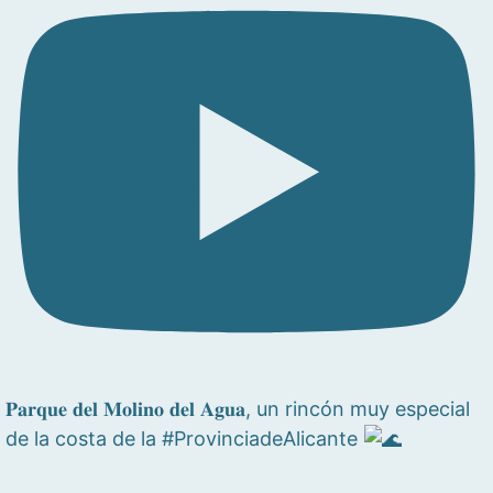
𝐏𝐚𝐫𝐪𝐮𝐞 𝐝𝐞𝐥 𝐌𝐨𝐥𝐢𝐧𝐨 𝐝𝐞𝐥 𝐀𝐠𝐮𝐚, un rincón muy especial
de la costa de la #ProvinciadeAlicante