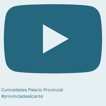
Curiosidades Palacio Provincial
#provinciadealicante