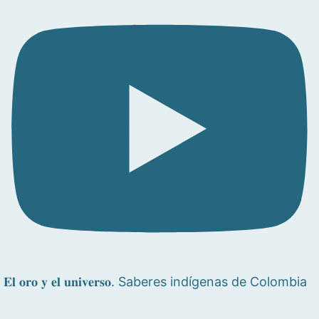
𝐄𝐥 𝐨𝐫𝐨 𝐲 𝐞𝐥 𝐮𝐧𝐢𝐯𝐞𝐫𝐬𝐨. Saberes indígenas de Colombia