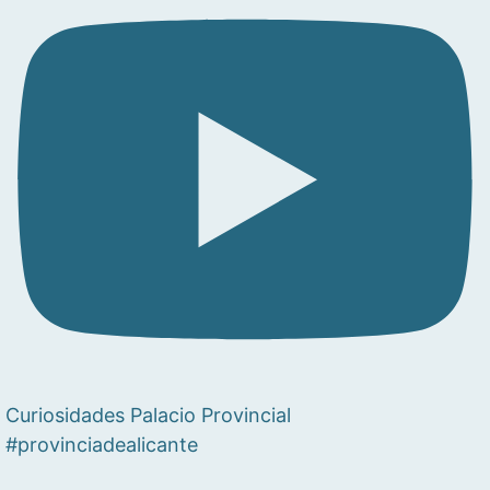
Curiosidades Palacio Provincial
#provinciadealicante