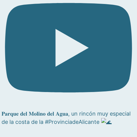
𝐏𝐚𝐫𝐪𝐮𝐞 𝐝𝐞𝐥 𝐌𝐨𝐥𝐢𝐧𝐨 𝐝𝐞𝐥 𝐀𝐠𝐮𝐚, un rincón muy especial
de la costa de la #ProvinciadeAlicante