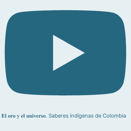
𝐄𝐥 𝐨𝐫𝐨 𝐲 𝐞𝐥 𝐮𝐧𝐢𝐯𝐞𝐫𝐬𝐨. Saberes indígenas de Colombia