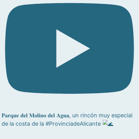
𝐏𝐚𝐫𝐪𝐮𝐞 𝐝𝐞𝐥 𝐌𝐨𝐥𝐢𝐧𝐨 𝐝𝐞𝐥 𝐀𝐠𝐮𝐚, un rincón muy especial
de la costa de la #ProvinciadeAlicante