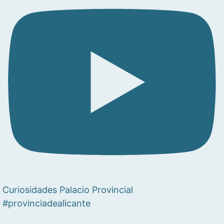
Curiosidades Palacio Provincial
#provinciadealicante