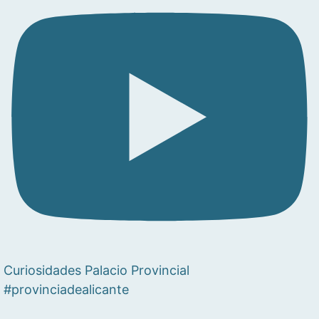
Curiosidades Palacio Provincial
#provinciadealicante