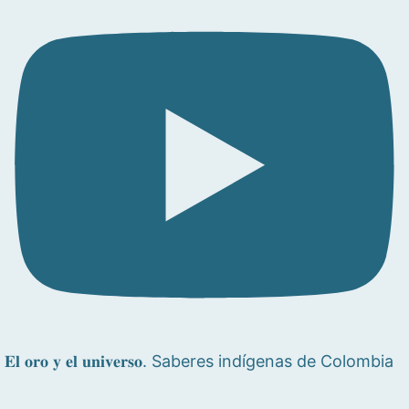
𝐄𝐥 𝐨𝐫𝐨 𝐲 𝐞𝐥 𝐮𝐧𝐢𝐯𝐞𝐫𝐬𝐨. Saberes indígenas de Colombia