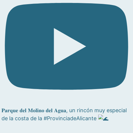
𝐏𝐚𝐫𝐪𝐮𝐞 𝐝𝐞𝐥 𝐌𝐨𝐥𝐢𝐧𝐨 𝐝𝐞𝐥 𝐀𝐠𝐮𝐚, un rincón muy especial
de la costa de la #ProvinciadeAlicante