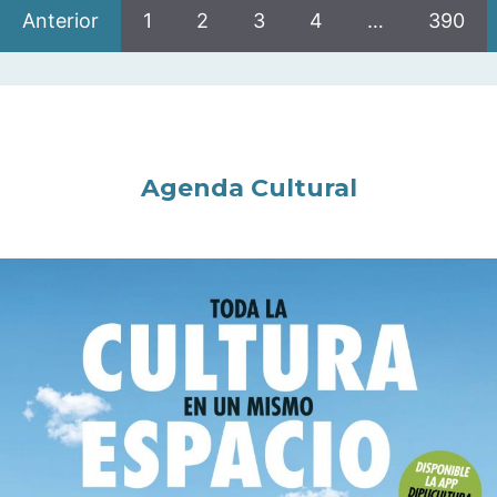
Anterior
1
2
3
4
…
390
Agenda Cultural