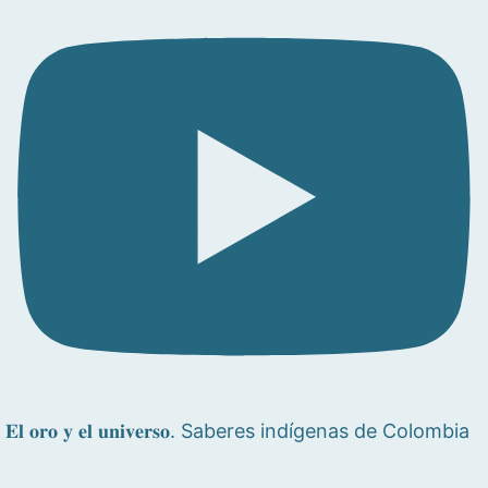
𝐄𝐥 𝐨𝐫𝐨 𝐲 𝐞𝐥 𝐮𝐧𝐢𝐯𝐞𝐫𝐬𝐨. Saberes indígenas de Colombia