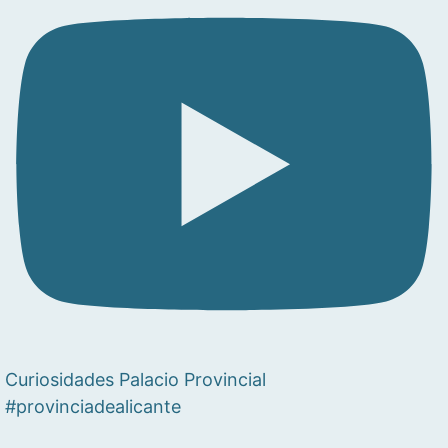
Curiosidades Palacio Provincial
#provinciadealicante