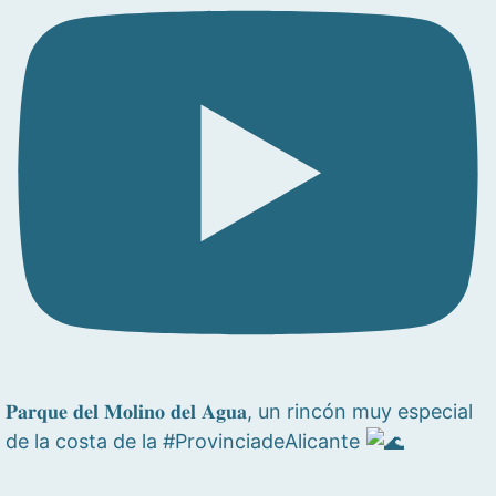
𝐏𝐚𝐫𝐪𝐮𝐞 𝐝𝐞𝐥 𝐌𝐨𝐥𝐢𝐧𝐨 𝐝𝐞𝐥 𝐀𝐠𝐮𝐚, un rincón muy especial
de la costa de la #ProvinciadeAlicante