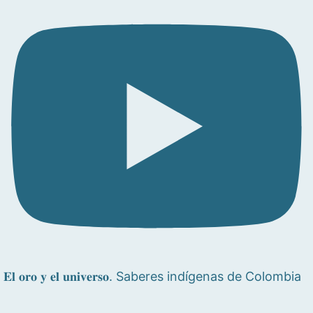
𝐄𝐥 𝐨𝐫𝐨 𝐲 𝐞𝐥 𝐮𝐧𝐢𝐯𝐞𝐫𝐬𝐨. Saberes indígenas de Colombia