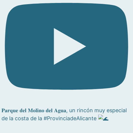
𝐏𝐚𝐫𝐪𝐮𝐞 𝐝𝐞𝐥 𝐌𝐨𝐥𝐢𝐧𝐨 𝐝𝐞𝐥 𝐀𝐠𝐮𝐚, un rincón muy especial
de la costa de la #ProvinciadeAlicante