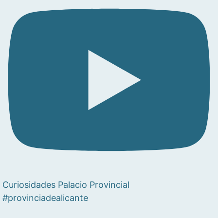
Curiosidades Palacio Provincial
#provinciadealicante