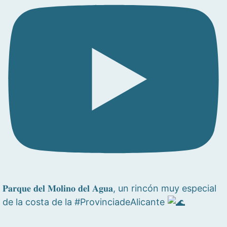
𝐏𝐚𝐫𝐪𝐮𝐞 𝐝𝐞𝐥 𝐌𝐨𝐥𝐢𝐧𝐨 𝐝𝐞𝐥 𝐀𝐠𝐮𝐚, un rincón muy especial
de la costa de la #ProvinciadeAlicante