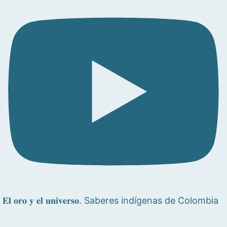
𝐄𝐥 𝐨𝐫𝐨 𝐲 𝐞𝐥 𝐮𝐧𝐢𝐯𝐞𝐫𝐬𝐨. Saberes indígenas de Colombia