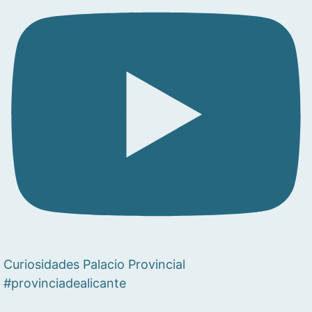
Curiosidades Palacio Provincial
#provinciadealicante