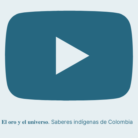
𝐄𝐥 𝐨𝐫𝐨 𝐲 𝐞𝐥 𝐮𝐧𝐢𝐯𝐞𝐫𝐬𝐨. Saberes indígenas de Colombia