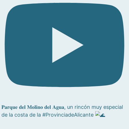
𝐏𝐚𝐫𝐪𝐮𝐞 𝐝𝐞𝐥 𝐌𝐨𝐥𝐢𝐧𝐨 𝐝𝐞𝐥 𝐀𝐠𝐮𝐚, un rincón muy especial
de la costa de la #ProvinciadeAlicante