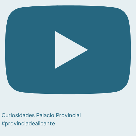
Curiosidades Palacio Provincial
#provinciadealicante