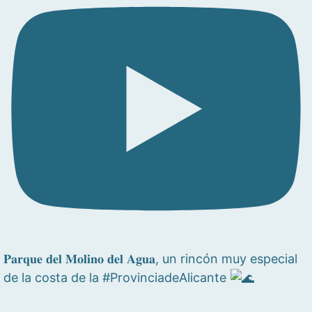
𝐏𝐚𝐫𝐪𝐮𝐞 𝐝𝐞𝐥 𝐌𝐨𝐥𝐢𝐧𝐨 𝐝𝐞𝐥 𝐀𝐠𝐮𝐚, un rincón muy especial
de la costa de la #ProvinciadeAlicante