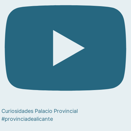
Curiosidades Palacio Provincial
#provinciadealicante