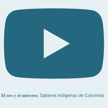
𝐄𝐥 𝐨𝐫𝐨 𝐲 𝐞𝐥 𝐮𝐧𝐢𝐯𝐞𝐫𝐬𝐨. Saberes indígenas de Colombia