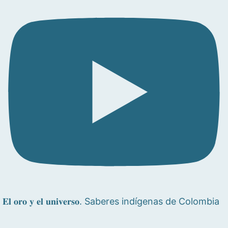
𝐄𝐥 𝐨𝐫𝐨 𝐲 𝐞𝐥 𝐮𝐧𝐢𝐯𝐞𝐫𝐬𝐨. Saberes indígenas de Colombia