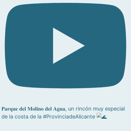
𝐏𝐚𝐫𝐪𝐮𝐞 𝐝𝐞𝐥 𝐌𝐨𝐥𝐢𝐧𝐨 𝐝𝐞𝐥 𝐀𝐠𝐮𝐚, un rincón muy especial
de la costa de la #ProvinciadeAlicante