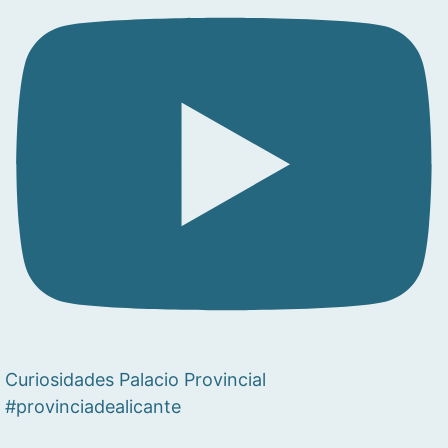
Curiosidades Palacio Provincial
#provinciadealicante