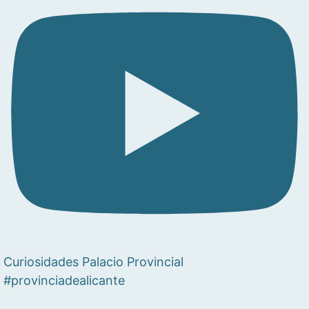
Curiosidades Palacio Provincial
#provinciadealicante