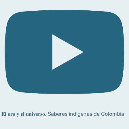
𝐄𝐥 𝐨𝐫𝐨 𝐲 𝐞𝐥 𝐮𝐧𝐢𝐯𝐞𝐫𝐬𝐨. Saberes indígenas de Colombia