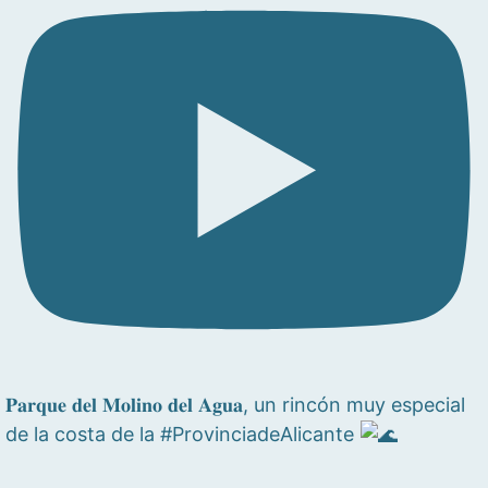
𝐏𝐚𝐫𝐪𝐮𝐞 𝐝𝐞𝐥 𝐌𝐨𝐥𝐢𝐧𝐨 𝐝𝐞𝐥 𝐀𝐠𝐮𝐚, un rincón muy especial
de la costa de la #ProvinciadeAlicante