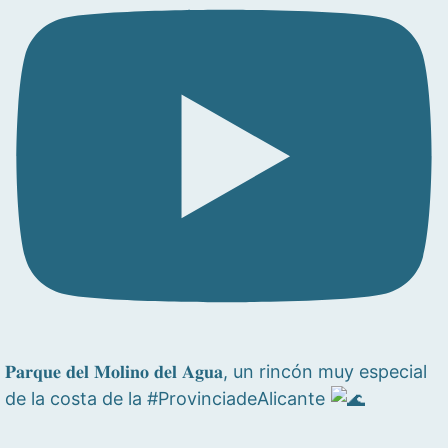
𝐏𝐚𝐫𝐪𝐮𝐞 𝐝𝐞𝐥 𝐌𝐨𝐥𝐢𝐧𝐨 𝐝𝐞𝐥 𝐀𝐠𝐮𝐚, un rincón muy especial
de la costa de la #ProvinciadeAlicante