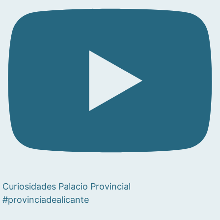
Curiosidades Palacio Provincial
#provinciadealicante