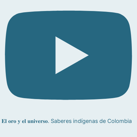
𝐄𝐥 𝐨𝐫𝐨 𝐲 𝐞𝐥 𝐮𝐧𝐢𝐯𝐞𝐫𝐬𝐨. Saberes indígenas de Colombia