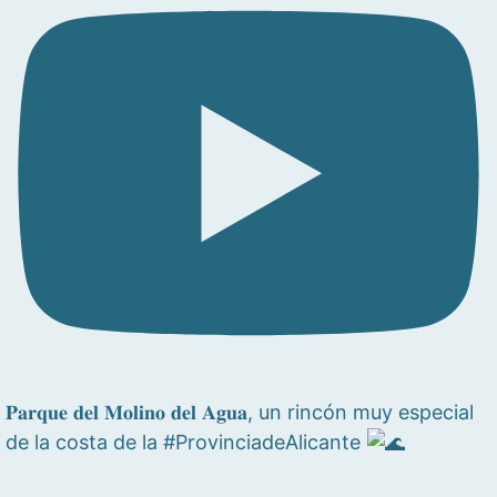
𝐏𝐚𝐫𝐪𝐮𝐞 𝐝𝐞𝐥 𝐌𝐨𝐥𝐢𝐧𝐨 𝐝𝐞𝐥 𝐀𝐠𝐮𝐚, un rincón muy especial
de la costa de la #ProvinciadeAlicante