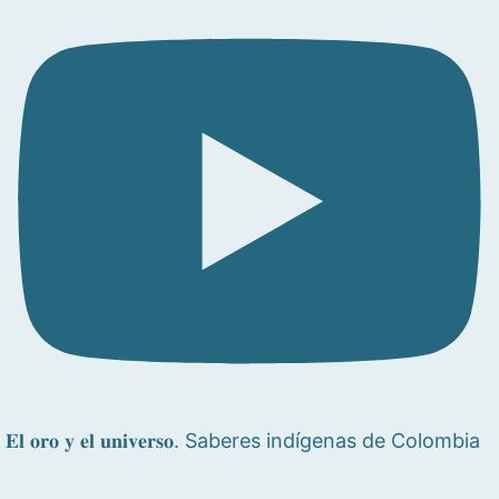
𝐄𝐥 𝐨𝐫𝐨 𝐲 𝐞𝐥 𝐮𝐧𝐢𝐯𝐞𝐫𝐬𝐨. Saberes indígenas de Colombia