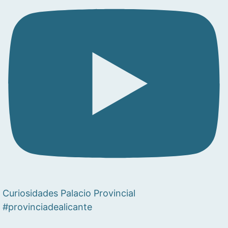
Curiosidades Palacio Provincial
#provinciadealicante