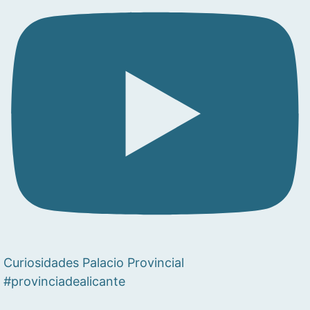
Curiosidades Palacio Provincial
#provinciadealicante