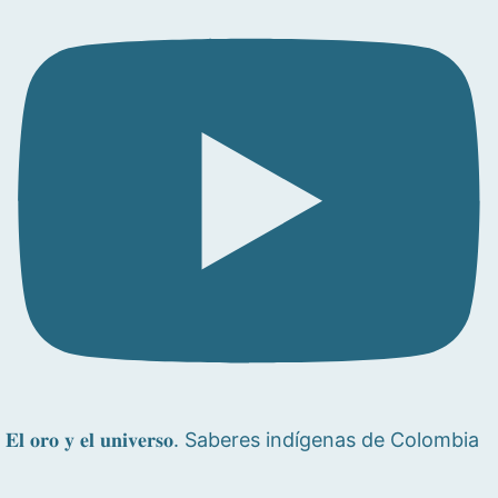
𝐄𝐥 𝐨𝐫𝐨 𝐲 𝐞𝐥 𝐮𝐧𝐢𝐯𝐞𝐫𝐬𝐨. Saberes indígenas de Colombia