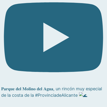
𝐏𝐚𝐫𝐪𝐮𝐞 𝐝𝐞𝐥 𝐌𝐨𝐥𝐢𝐧𝐨 𝐝𝐞𝐥 𝐀𝐠𝐮𝐚, un rincón muy especial
de la costa de la #ProvinciadeAlicante