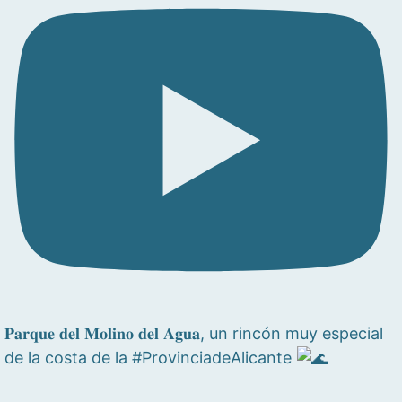
𝐏𝐚𝐫𝐪𝐮𝐞 𝐝𝐞𝐥 𝐌𝐨𝐥𝐢𝐧𝐨 𝐝𝐞𝐥 𝐀𝐠𝐮𝐚, un rincón muy especial
de la costa de la #ProvinciadeAlicante