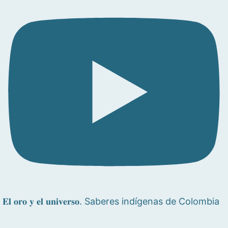
𝐄𝐥 𝐨𝐫𝐨 𝐲 𝐞𝐥 𝐮𝐧𝐢𝐯𝐞𝐫𝐬𝐨. Saberes indígenas de Colombia