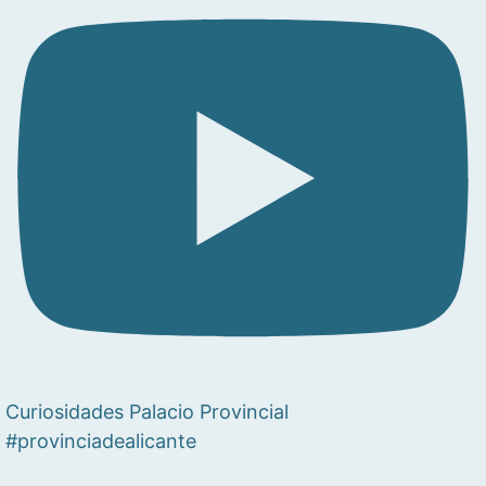
Curiosidades Palacio Provincial
#provinciadealicante