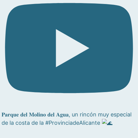
𝐏𝐚𝐫𝐪𝐮𝐞 𝐝𝐞𝐥 𝐌𝐨𝐥𝐢𝐧𝐨 𝐝𝐞𝐥 𝐀𝐠𝐮𝐚, un rincón muy especial
de la costa de la #ProvinciadeAlicante