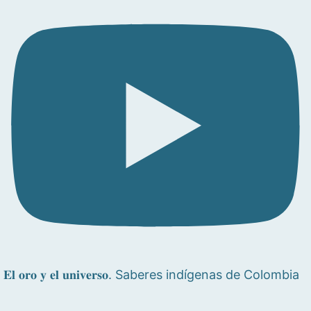
𝐄𝐥 𝐨𝐫𝐨 𝐲 𝐞𝐥 𝐮𝐧𝐢𝐯𝐞𝐫𝐬𝐨. Saberes indígenas de Colombia