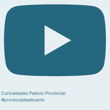
Curiosidades Palacio Provincial
#provinciadealicante