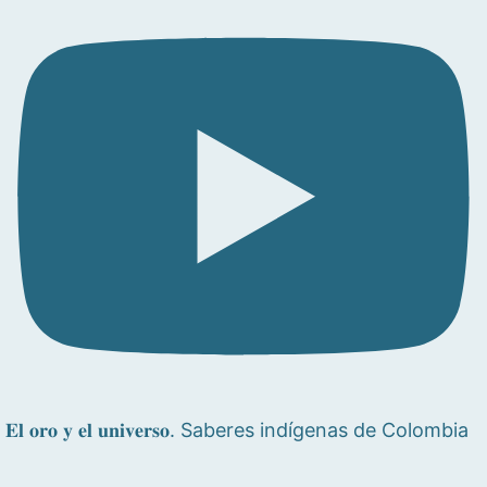
𝐄𝐥 𝐨𝐫𝐨 𝐲 𝐞𝐥 𝐮𝐧𝐢𝐯𝐞𝐫𝐬𝐨. Saberes indígenas de Colombia