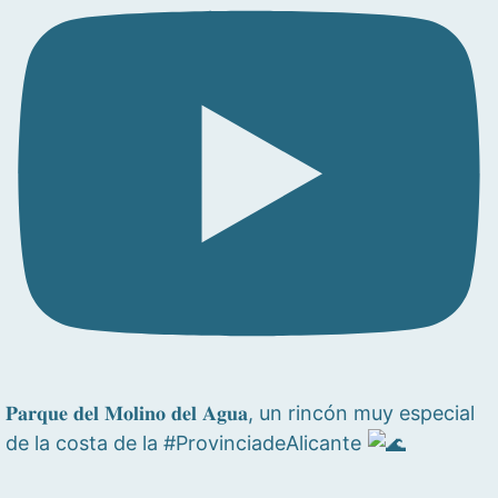
𝐏𝐚𝐫𝐪𝐮𝐞 𝐝𝐞𝐥 𝐌𝐨𝐥𝐢𝐧𝐨 𝐝𝐞𝐥 𝐀𝐠𝐮𝐚, un rincón muy especial
de la costa de la #ProvinciadeAlicante