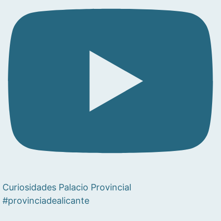
Curiosidades Palacio Provincial
#provinciadealicante