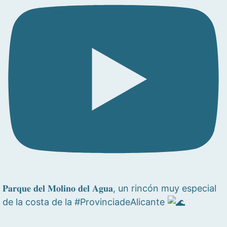
𝐏𝐚𝐫𝐪𝐮𝐞 𝐝𝐞𝐥 𝐌𝐨𝐥𝐢𝐧𝐨 𝐝𝐞𝐥 𝐀𝐠𝐮𝐚, un rincón muy especial
de la costa de la #ProvinciadeAlicante