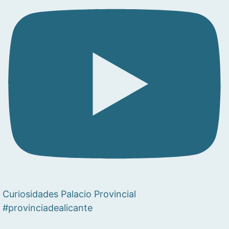
Curiosidades Palacio Provincial
#provinciadealicante