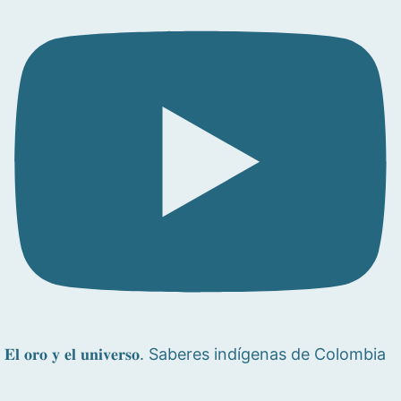
𝐄𝐥 𝐨𝐫𝐨 𝐲 𝐞𝐥 𝐮𝐧𝐢𝐯𝐞𝐫𝐬𝐨. Saberes indígenas de Colombia