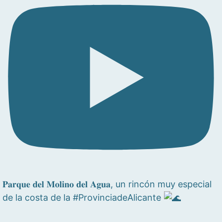
𝐏𝐚𝐫𝐪𝐮𝐞 𝐝𝐞𝐥 𝐌𝐨𝐥𝐢𝐧𝐨 𝐝𝐞𝐥 𝐀𝐠𝐮𝐚, un rincón muy especial
de la costa de la #ProvinciadeAlicante