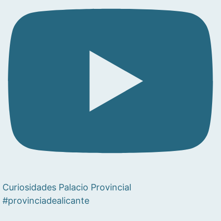
Curiosidades Palacio Provincial
#provinciadealicante