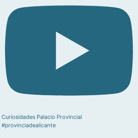
Curiosidades Palacio Provincial
#provinciadealicante