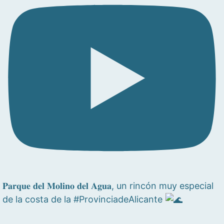
𝐏𝐚𝐫𝐪𝐮𝐞 𝐝𝐞𝐥 𝐌𝐨𝐥𝐢𝐧𝐨 𝐝𝐞𝐥 𝐀𝐠𝐮𝐚, un rincón muy especial
de la costa de la #ProvinciadeAlicante