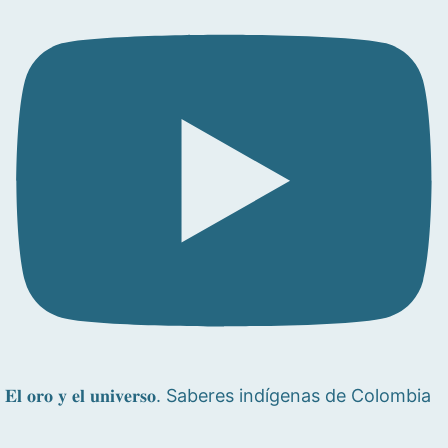
𝐄𝐥 𝐨𝐫𝐨 𝐲 𝐞𝐥 𝐮𝐧𝐢𝐯𝐞𝐫𝐬𝐨. Saberes indígenas de Colombia