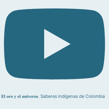
𝐄𝐥 𝐨𝐫𝐨 𝐲 𝐞𝐥 𝐮𝐧𝐢𝐯𝐞𝐫𝐬𝐨. Saberes indígenas de Colombia