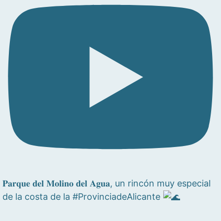
𝐏𝐚𝐫𝐪𝐮𝐞 𝐝𝐞𝐥 𝐌𝐨𝐥𝐢𝐧𝐨 𝐝𝐞𝐥 𝐀𝐠𝐮𝐚, un rincón muy especial
de la costa de la #ProvinciadeAlicante