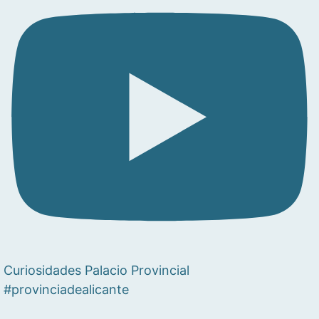
Curiosidades Palacio Provincial
#provinciadealicante