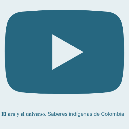
𝐄𝐥 𝐨𝐫𝐨 𝐲 𝐞𝐥 𝐮𝐧𝐢𝐯𝐞𝐫𝐬𝐨. Saberes indígenas de Colombia