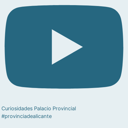
Curiosidades Palacio Provincial
#provinciadealicante