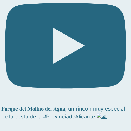
𝐏𝐚𝐫𝐪𝐮𝐞 𝐝𝐞𝐥 𝐌𝐨𝐥𝐢𝐧𝐨 𝐝𝐞𝐥 𝐀𝐠𝐮𝐚, un rincón muy especial
de la costa de la #ProvinciadeAlicante