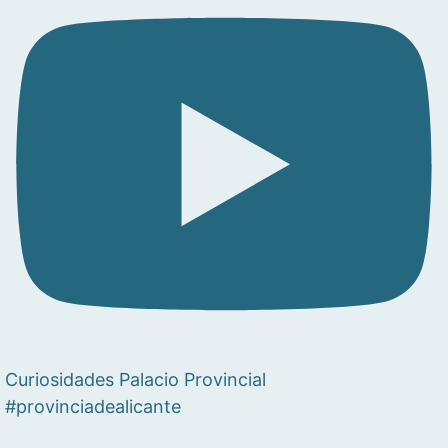
Curiosidades Palacio Provincial
#provinciadealicante