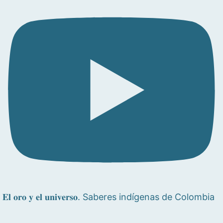
𝐄𝐥 𝐨𝐫𝐨 𝐲 𝐞𝐥 𝐮𝐧𝐢𝐯𝐞𝐫𝐬𝐨. Saberes indígenas de Colombia