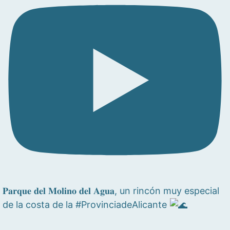
𝐏𝐚𝐫𝐪𝐮𝐞 𝐝𝐞𝐥 𝐌𝐨𝐥𝐢𝐧𝐨 𝐝𝐞𝐥 𝐀𝐠𝐮𝐚, un rincón muy especial
de la costa de la #ProvinciadeAlicante