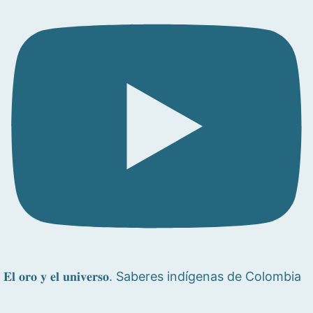
𝐄𝐥 𝐨𝐫𝐨 𝐲 𝐞𝐥 𝐮𝐧𝐢𝐯𝐞𝐫𝐬𝐨. Saberes indígenas de Colombia