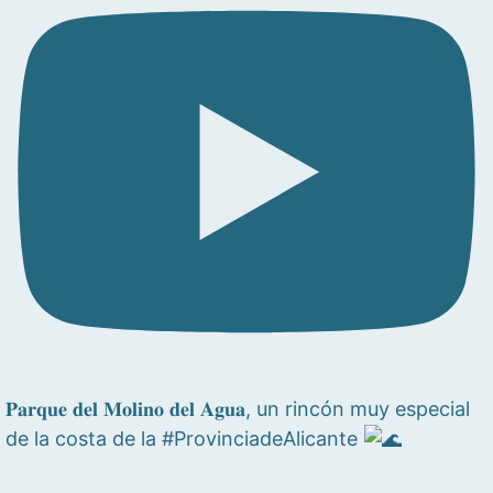
𝐏𝐚𝐫𝐪𝐮𝐞 𝐝𝐞𝐥 𝐌𝐨𝐥𝐢𝐧𝐨 𝐝𝐞𝐥 𝐀𝐠𝐮𝐚, un rincón muy especial
de la costa de la #ProvinciadeAlicante