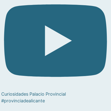
Curiosidades Palacio Provincial
#provinciadealicante