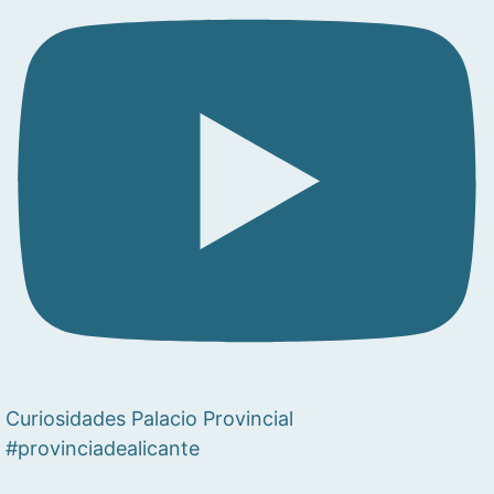
Curiosidades Palacio Provincial
#provinciadealicante