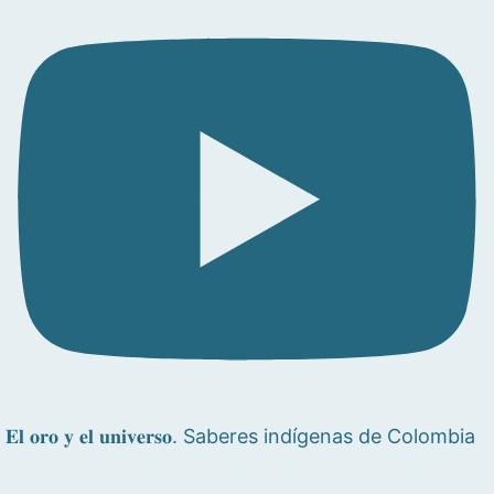
𝐄𝐥 𝐨𝐫𝐨 𝐲 𝐞𝐥 𝐮𝐧𝐢𝐯𝐞𝐫𝐬𝐨. Saberes indígenas de Colombia