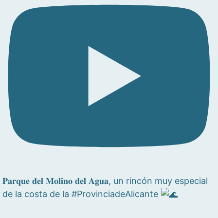
𝐏𝐚𝐫𝐪𝐮𝐞 𝐝𝐞𝐥 𝐌𝐨𝐥𝐢𝐧𝐨 𝐝𝐞𝐥 𝐀𝐠𝐮𝐚, un rincón muy especial
de la costa de la #ProvinciadeAlicante