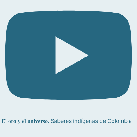
𝐄𝐥 𝐨𝐫𝐨 𝐲 𝐞𝐥 𝐮𝐧𝐢𝐯𝐞𝐫𝐬𝐨. Saberes indígenas de Colombia