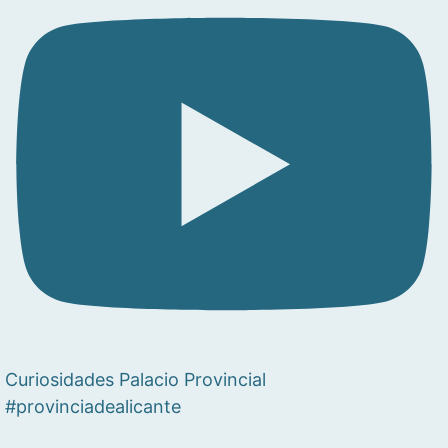
Curiosidades Palacio Provincial
#provinciadealicante