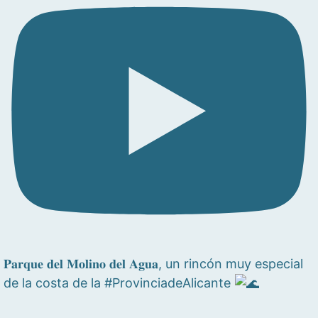
𝐏𝐚𝐫𝐪𝐮𝐞 𝐝𝐞𝐥 𝐌𝐨𝐥𝐢𝐧𝐨 𝐝𝐞𝐥 𝐀𝐠𝐮𝐚, un rincón muy especial
de la costa de la #ProvinciadeAlicante