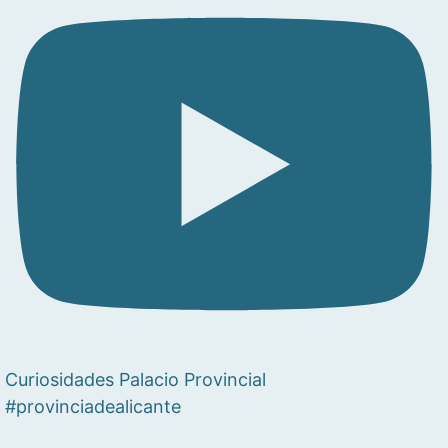
Curiosidades Palacio Provincial
#provinciadealicante