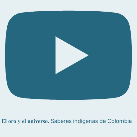
𝐄𝐥 𝐨𝐫𝐨 𝐲 𝐞𝐥 𝐮𝐧𝐢𝐯𝐞𝐫𝐬𝐨. Saberes indígenas de Colombia