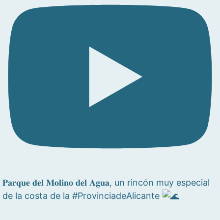
𝐏𝐚𝐫𝐪𝐮𝐞 𝐝𝐞𝐥 𝐌𝐨𝐥𝐢𝐧𝐨 𝐝𝐞𝐥 𝐀𝐠𝐮𝐚, un rincón muy especial
de la costa de la #ProvinciadeAlicante