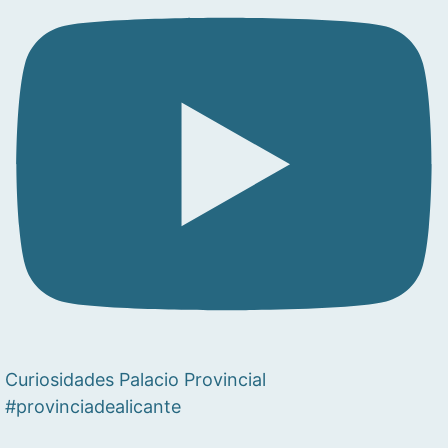
Curiosidades Palacio Provincial
#provinciadealicante