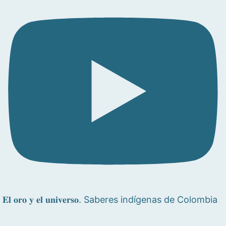
𝐄𝐥 𝐨𝐫𝐨 𝐲 𝐞𝐥 𝐮𝐧𝐢𝐯𝐞𝐫𝐬𝐨. Saberes indígenas de Colombia