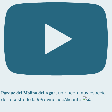
𝐏𝐚𝐫𝐪𝐮𝐞 𝐝𝐞𝐥 𝐌𝐨𝐥𝐢𝐧𝐨 𝐝𝐞𝐥 𝐀𝐠𝐮𝐚, un rincón muy especial
de la costa de la #ProvinciadeAlicante