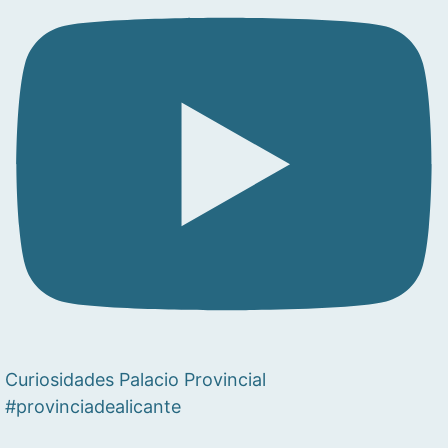
Curiosidades Palacio Provincial
#provinciadealicante