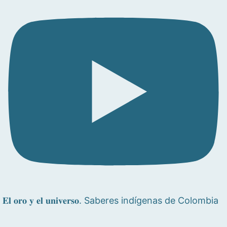
𝐄𝐥 𝐨𝐫𝐨 𝐲 𝐞𝐥 𝐮𝐧𝐢𝐯𝐞𝐫𝐬𝐨. Saberes indígenas de Colombia