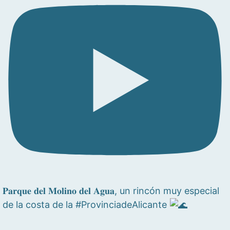
𝐏𝐚𝐫𝐪𝐮𝐞 𝐝𝐞𝐥 𝐌𝐨𝐥𝐢𝐧𝐨 𝐝𝐞𝐥 𝐀𝐠𝐮𝐚, un rincón muy especial
de la costa de la #ProvinciadeAlicante