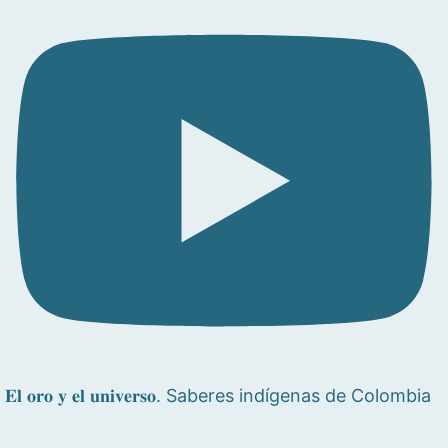
𝐄𝐥 𝐨𝐫𝐨 𝐲 𝐞𝐥 𝐮𝐧𝐢𝐯𝐞𝐫𝐬𝐨. Saberes indígenas de Colombia