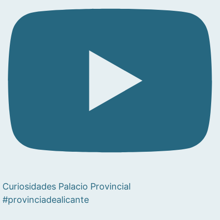
Curiosidades Palacio Provincial
#provinciadealicante