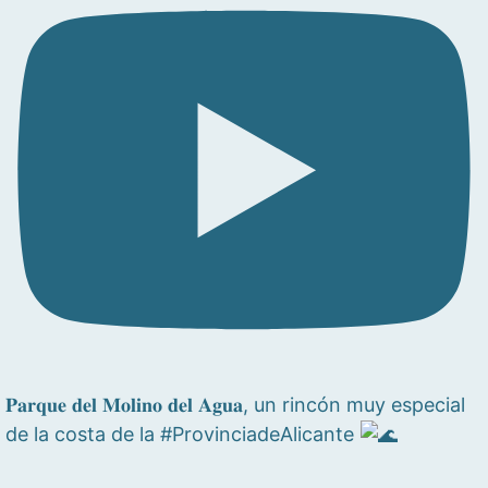
𝐏𝐚𝐫𝐪𝐮𝐞 𝐝𝐞𝐥 𝐌𝐨𝐥𝐢𝐧𝐨 𝐝𝐞𝐥 𝐀𝐠𝐮𝐚, un rincón muy especial
de la costa de la #ProvinciadeAlicante