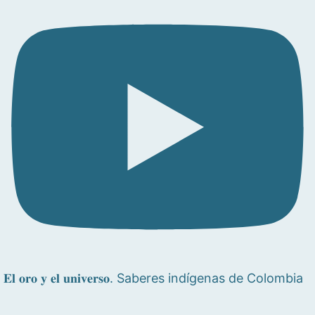
𝐄𝐥 𝐨𝐫𝐨 𝐲 𝐞𝐥 𝐮𝐧𝐢𝐯𝐞𝐫𝐬𝐨. Saberes indígenas de Colombia