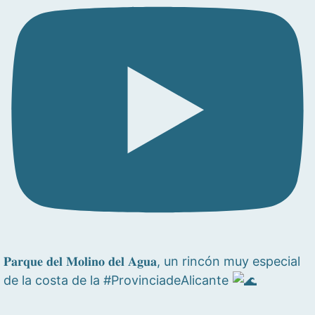
𝐏𝐚𝐫𝐪𝐮𝐞 𝐝𝐞𝐥 𝐌𝐨𝐥𝐢𝐧𝐨 𝐝𝐞𝐥 𝐀𝐠𝐮𝐚, un rincón muy especial
de la costa de la #ProvinciadeAlicante