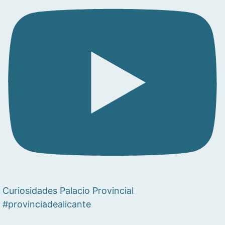
Curiosidades Palacio Provincial
#provinciadealicante