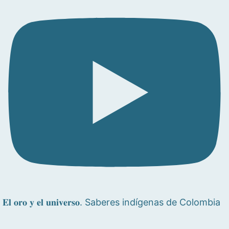
𝐄𝐥 𝐨𝐫𝐨 𝐲 𝐞𝐥 𝐮𝐧𝐢𝐯𝐞𝐫𝐬𝐨. Saberes indígenas de Colombia