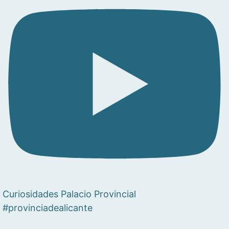
Curiosidades Palacio Provincial
#provinciadealicante