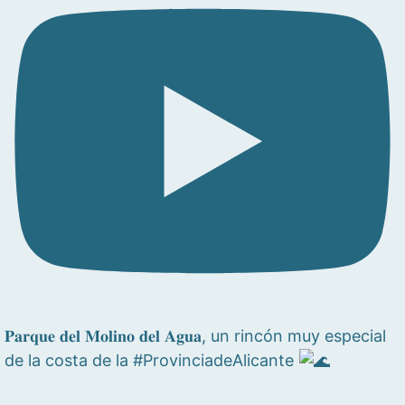
𝐏𝐚𝐫𝐪𝐮𝐞 𝐝𝐞𝐥 𝐌𝐨𝐥𝐢𝐧𝐨 𝐝𝐞𝐥 𝐀𝐠𝐮𝐚, un rincón muy especial
de la costa de la #ProvinciadeAlicante