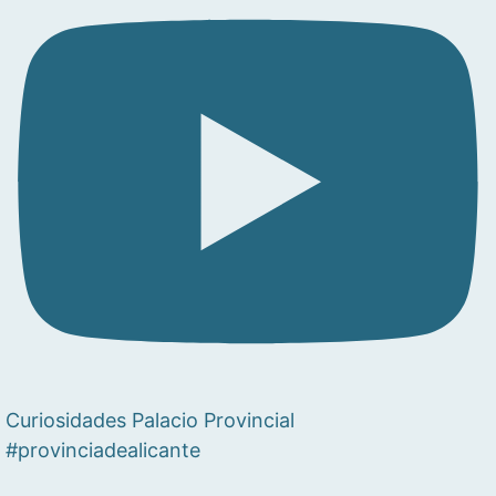
Curiosidades Palacio Provincial
#provinciadealicante