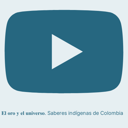
𝐄𝐥 𝐨𝐫𝐨 𝐲 𝐞𝐥 𝐮𝐧𝐢𝐯𝐞𝐫𝐬𝐨. Saberes indígenas de Colombia