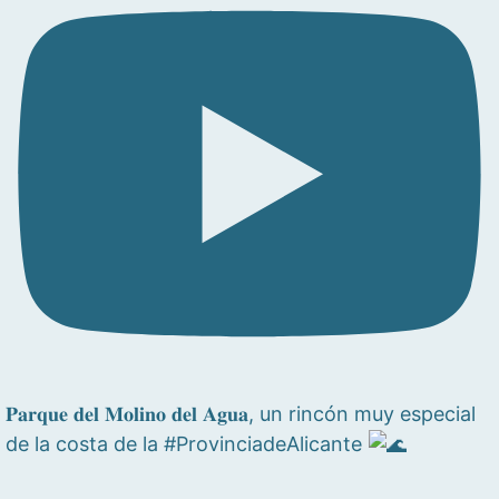
𝐏𝐚𝐫𝐪𝐮𝐞 𝐝𝐞𝐥 𝐌𝐨𝐥𝐢𝐧𝐨 𝐝𝐞𝐥 𝐀𝐠𝐮𝐚, un rincón muy especial
de la costa de la #ProvinciadeAlicante