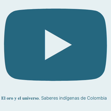
𝐄𝐥 𝐨𝐫𝐨 𝐲 𝐞𝐥 𝐮𝐧𝐢𝐯𝐞𝐫𝐬𝐨. Saberes indígenas de Colombia