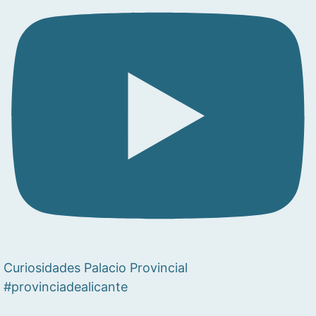
Curiosidades Palacio Provincial
#provinciadealicante