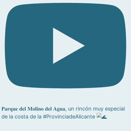
𝐏𝐚𝐫𝐪𝐮𝐞 𝐝𝐞𝐥 𝐌𝐨𝐥𝐢𝐧𝐨 𝐝𝐞𝐥 𝐀𝐠𝐮𝐚, un rincón muy especial
de la costa de la #ProvinciadeAlicante