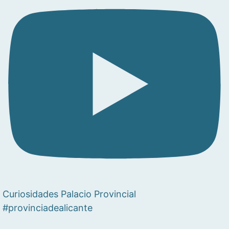
Curiosidades Palacio Provincial
#provinciadealicante