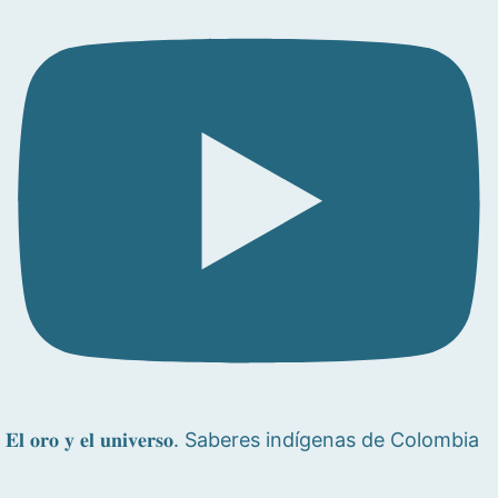
𝐄𝐥 𝐨𝐫𝐨 𝐲 𝐞𝐥 𝐮𝐧𝐢𝐯𝐞𝐫𝐬𝐨. Saberes indígenas de Colombia