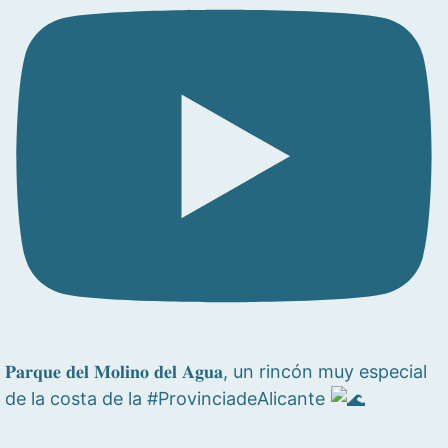
𝐏𝐚𝐫𝐪𝐮𝐞 𝐝𝐞𝐥 𝐌𝐨𝐥𝐢𝐧𝐨 𝐝𝐞𝐥 𝐀𝐠𝐮𝐚, un rincón muy especial
de la costa de la #ProvinciadeAlicante