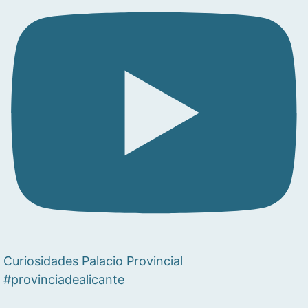
Curiosidades Palacio Provincial
#provinciadealicante