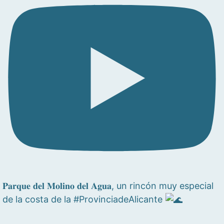
𝐏𝐚𝐫𝐪𝐮𝐞 𝐝𝐞𝐥 𝐌𝐨𝐥𝐢𝐧𝐨 𝐝𝐞𝐥 𝐀𝐠𝐮𝐚, un rincón muy especial
de la costa de la #ProvinciadeAlicante