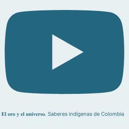
𝐄𝐥 𝐨𝐫𝐨 𝐲 𝐞𝐥 𝐮𝐧𝐢𝐯𝐞𝐫𝐬𝐨. Saberes indígenas de Colombia